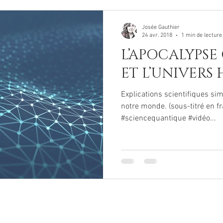
Josée Gauthier
24 avr. 2018
1 min de lecture
L’APOCALYPS
ET L’UNIVERS
Explications scientifiques sim
notre monde. (sous-titré en fr
#sciencequantique #vidéo...